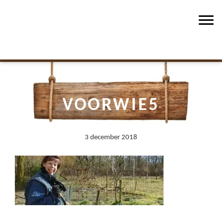
Asten-Heusden
Spring
Door
Zorgboerderij de Peelwerker
naar
naar
Toggl
de
de
hoofdnavigatie
hoofd
inhoud
VOORWIE5
3 december 2018