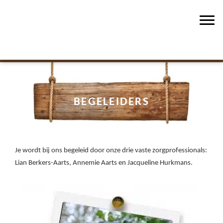
Asten-Heusden
Spring
Door
Zorgboerderij de Peelwerker
naar
naar
Toggl
de
de
hoofdnavigatie
hoofd
inhoud
BEGELEIDERS
Je wordt bij ons begeleid door onze drie vaste zorgprofessionals:
Lian Berkers-Aarts, Annemie Aarts en Jacqueline Hurkmans.